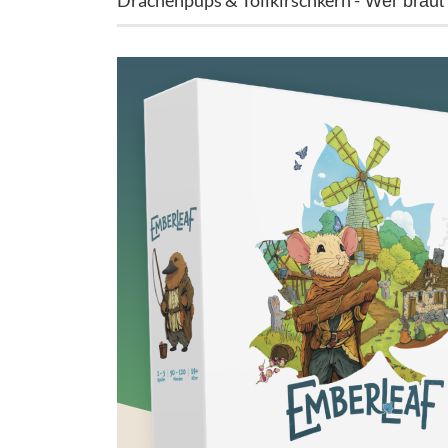
Drachenpups & Tollkirschkern -
Wer braut 