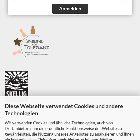
Anmelden
Diese Webseite verwendet Cookies und andere
SKELLIG GAMES GmbH
Technologien
Parkweg 6, 35452 Heuchelheim
Wir verwenden Cookies und ähnliche Technologien, auch von
E-Mail:
info@skellig-games.de
Drittanbietern, um die ordentliche Funktionsweise der Website zu
gewährleisten, die Nutzung unseres Angebotes zu analysieren und Ihnen
ein bestmögliches Einkaufserlebnis bieten zu können. Weitere