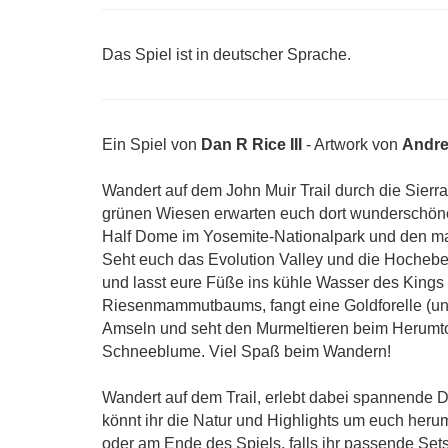
Das Spiel ist in deutscher Sprache.
Ein Spiel von
Dan R Rice III
- Artwork von
Andre
Wandert auf dem John Muir Trail durch die Sier
grünen Wiesen erwarten euch dort wunderschöne
Half Dome im Yosemite-Nationalpark und den ma
Seht euch das Evolution Valley und die Hoche
und lasst eure Füße ins kühle Wasser des Kings 
Riesenmammutbaums, fangt eine Goldforelle (und 
Amseln und seht den Murmeltieren beim Herumtolle
Schneeblume. Viel Spaß beim Wandern!
Wandert auf dem Trail, erlebt dabei spannende 
könnt ihr die Natur und Highlights um euch heru
oder am Ende des Spiels, falls ihr passende Set