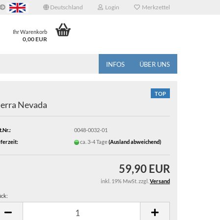
Deutschland
Login
Merkzettel
Ihr Warenkorb
0,00 EUR
INFOS
ÜBER UNS
TOP
ierra Nevada
.Nr.:
0048-0032-01
ferzeit:
ca. 3-4 Tage
(Ausland abweichend)
59,90 EUR
inkl. 19% MwSt. zzgl.
Versand
ück:
ück