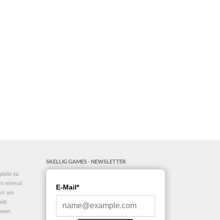
SKELLIG GAMES - NEWSLETTER
piele zu
dem einmal
E-Mail*
 wir um
ekt
Ihnen