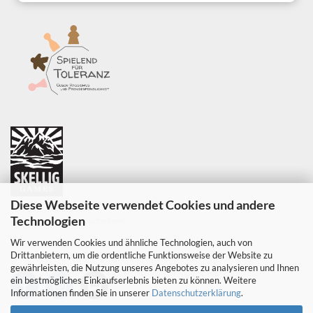
Diese Webseite verwendet Cookies und andere
SKELLIG GAMES GmbH
Technologien
Parkweg 6, 35452 Heuchelheim
Wir verwenden Cookies und ähnliche Technologien, auch von
E-Mail:
info@skellig-games.de
Drittanbietern, um die ordentliche Funktionsweise der Website zu
gewährleisten, die Nutzung unseres Angebotes zu analysieren und Ihnen
ein bestmögliches Einkaufserlebnis bieten zu können. Weitere
Informationen finden Sie in unserer
Datenschutzerklärung
.