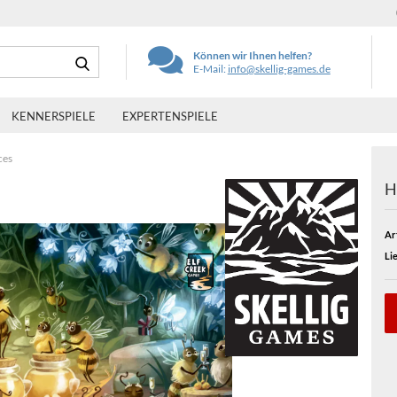
Suche...
Können wir Ihnen helfen?
E-Mail:
info@skellig-games.de
KENNERSPIELE
EXPERTENSPIELE
ces
H
Art
Lie