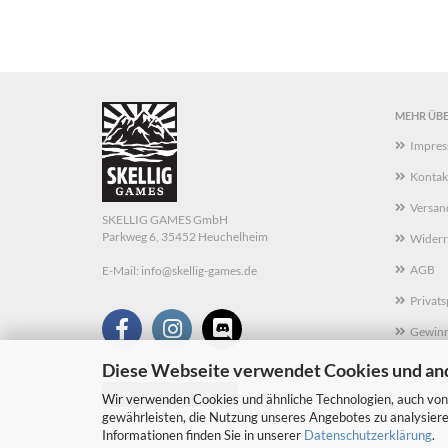
MEHR ÜBER
Impre
Kontak
Versan
SKELLIG GAMES GmbH
Parkweg 6, 35452 Heuchelheim
Widerr
AGB
E-Mail:
info@skellig-games.de
Privat
Gewinn
Sitema
Diese Webseite verwendet Cookies und an
Cookie 
Vertrag widerrufen
Wir verwenden Cookies und ähnliche Technologien, auch von 
gewährleisten, die Nutzung unseres Angebotes zu analysiere
Informationen finden Sie in unserer
Datenschutzerklärung
.