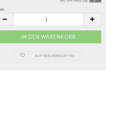
inkl. 19% MwSt. zzgl.
Versand
ück:
ück
AUF DEN MERKZETTEL