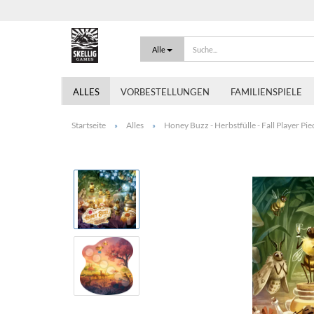
Alle
ALLES
VORBESTELLUNGEN
FAMILIENSPIELE
Startseite
Alles
Honey Buzz - Herbstfülle - Fall Player Pie
»
»