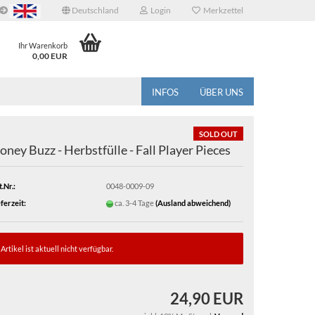
Deutschland
Login
Merkzettel
Ihr Warenkorb
0,00 EUR
INFOS
ÜBER UNS
SOLD OUT
oney Buzz - Herbstfülle - Fall Player Pieces
.Nr.:
0048-0009-09
ferzeit:
ca. 3-4 Tage
(Ausland abweichend)
Artikel ist aktuell nicht verfügbar.
24,90 EUR