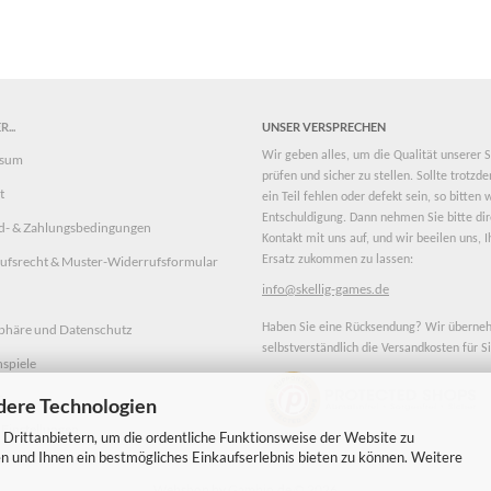
...
UNSER VERSPRECHEN
Wir geben alles, um die Qualität unserer S
ssum
prüfen und sicher zu stellen. Sollte trotz
t
ein Teil fehlen oder defekt sein, so bitten
Entschuldigung. Dann nehmen Sie bitte dir
d- & Zahlungsbedingungen
Kontakt mit uns auf, und wir beeilen uns, 
ufsrecht & Muster-Widerrufsformular
Ersatz zukommen zu lassen:
info@skellig-games.de
sphäre und Datenschutz
Haben Sie eine Rücksendung? Wir übern
selbstverständlich die Versandkosten für Si
spiele
p
dere Technologien
Einstellungen
Drittanbietern, um die ordentliche Funktionsweise der Website zu
n und Ihnen ein bestmögliches Einkaufserlebnis bieten zu können. Weitere
Webshop
by Gambio.de © 2026