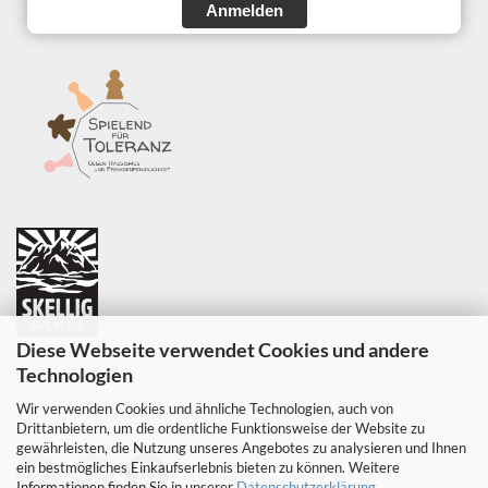
Anmelden
Diese Webseite verwendet Cookies und andere
SKELLIG GAMES GmbH
Technologien
Parkweg 6, 35452 Heuchelheim
Wir verwenden Cookies und ähnliche Technologien, auch von
E-Mail:
info@skellig-games.de
Drittanbietern, um die ordentliche Funktionsweise der Website zu
gewährleisten, die Nutzung unseres Angebotes zu analysieren und Ihnen
ein bestmögliches Einkaufserlebnis bieten zu können. Weitere
Informationen finden Sie in unserer
Datenschutzerklärung
.