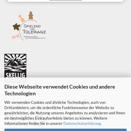
Diese Webseite verwendet Cookies und andere
SKELLIG GAMES GmbH
Technologien
Parkweg 6, 35452 Heuchelheim
Wir verwenden Cookies und ähnliche Technologien, auch von
E-Mail:
info@skellig-games.de
Drittanbietern, um die ordentliche Funktionsweise der Website zu
gewährleisten, die Nutzung unseres Angebotes zu analysieren und Ihnen
ein bestmögliches Einkaufserlebnis bieten zu können. Weitere
Informationen finden Sie in unserer
Datenschutzerklärung
.